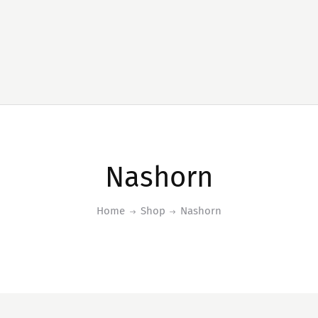
Nashorn
Home
Shop
Nashorn