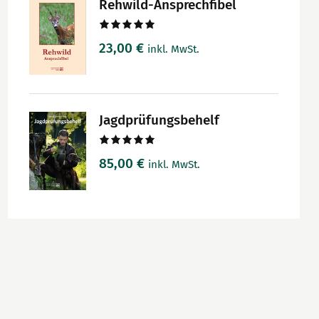
Rehwild-Ansprechfibel
Bewertet
23,00
€
inkl. MwSt.
mit
5.00
von 5
Jagdprüfungsbehelf
Bewertet
85,00
€
inkl. MwSt.
mit
5.00
von 5