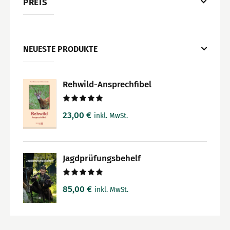
PREIS
NEUESTE PRODUKTE
Rehwild-Ansprechfibel
Bewertet
23,00
€
inkl. MwSt.
mit
5.00
von 5
Jagdprüfungsbehelf
Bewertet
85,00
€
inkl. MwSt.
mit
5.00
von 5