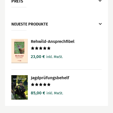
PREIS
NEUESTE PRODUKTE
Rehwild-Ansprechfibel
Bewertet
23,00
€
inkl. MwSt.
mit
5.00
von 5
Jagdprüfungsbehelf
Bewertet
85,00
€
inkl. MwSt.
mit
5.00
von 5