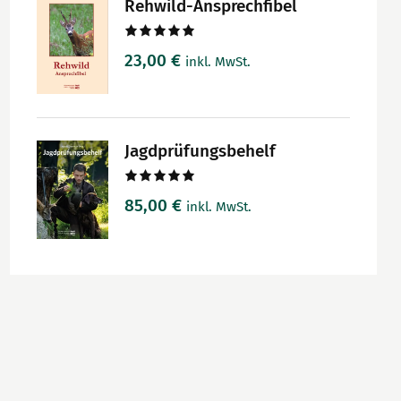
Rehwild-Ansprechfibel
Bewertet
23,00
€
inkl. MwSt.
mit
5.00
von 5
Jagdprüfungsbehelf
Bewertet
85,00
€
inkl. MwSt.
mit
5.00
von 5