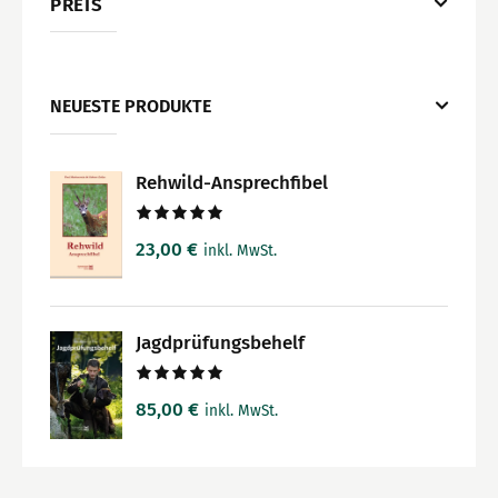
PREIS
NEUESTE PRODUKTE
Rehwild-Ansprechfibel
Bewertet
23,00
€
inkl. MwSt.
mit
5.00
von 5
Jagdprüfungsbehelf
Bewertet
85,00
€
inkl. MwSt.
mit
5.00
von 5