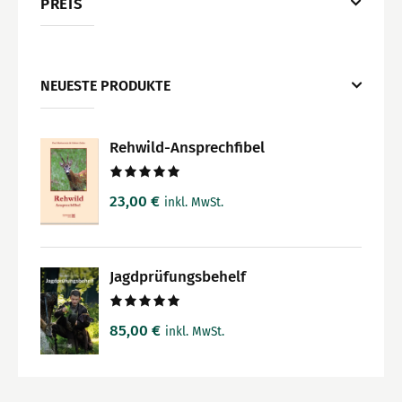
PREIS
NEUESTE PRODUKTE
Rehwild-Ansprechfibel
Bewertet
23,00
€
inkl. MwSt.
mit
5.00
von 5
Jagdprüfungsbehelf
Bewertet
85,00
€
inkl. MwSt.
mit
5.00
von 5