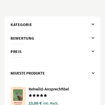
KATEGORIE
BEWERTUNG
PREIS
NEUESTE PRODUKTE
Rehwild-Ansprechfibel
Bewertet
23,00
€
inkl. MwSt.
mit
5.00