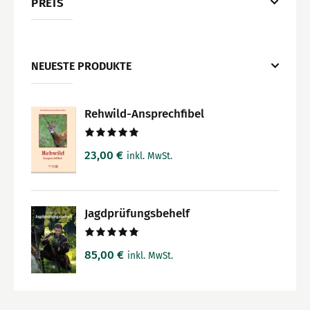
PREIS
NEUESTE PRODUKTE
Rehwild-Ansprechfibel
Bewertet
23,00
€
inkl. MwSt.
mit
5.00
von 5
Jagdprüfungsbehelf
Bewertet
85,00
€
inkl. MwSt.
mit
5.00
von 5