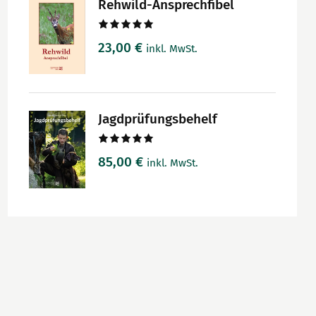
Rehwild-Ansprechfibel
Bewertet
23,00
€
inkl. MwSt.
mit
5.00
von 5
Jagdprüfungsbehelf
Bewertet
85,00
€
inkl. MwSt.
mit
5.00
von 5