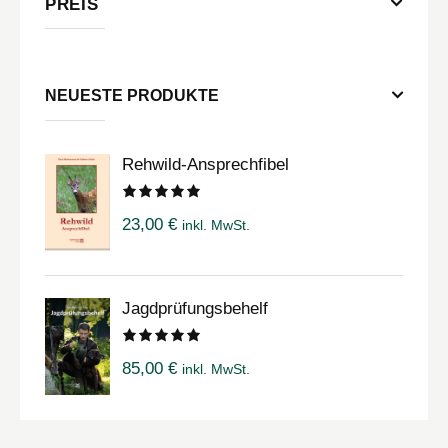
PREIS
NEUESTE PRODUKTE
Rehwild-Ansprechfibel
Bewertet
23,00
€
inkl. MwSt.
mit
5.00
von 5
Jagdprüfungsbehelf
Bewertet
85,00
€
inkl. MwSt.
mit
5.00
von 5