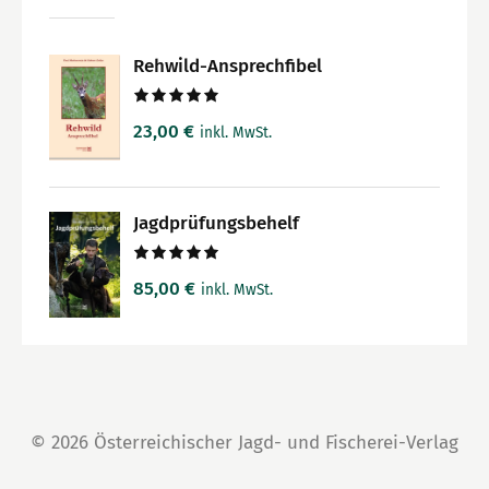
Rehwild-Ansprechfibel
Bewertet
23,00
€
inkl. MwSt.
mit
5.00
von 5
Jagdprüfungsbehelf
Bewertet
85,00
€
inkl. MwSt.
mit
5.00
von 5
© 2026 Österreichischer Jagd- und Fischerei-Verlag