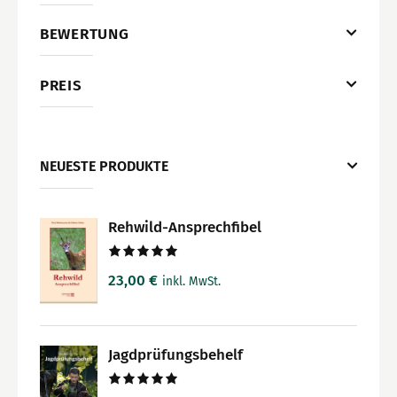
BEWERTUNG
PREIS
NEUESTE PRODUKTE
Rehwild-Ansprechfibel
Bewertet
23,00
€
inkl. MwSt.
mit
5.00
von 5
Jagdprüfungsbehelf