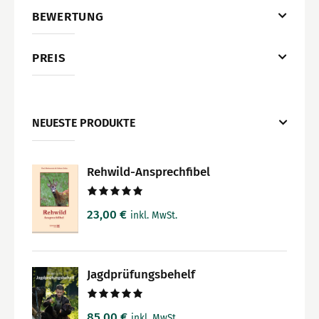
BEWERTUNG
PREIS
NEUESTE PRODUKTE
Rehwild-Ansprechfibel
Bewertet
23,00
€
inkl. MwSt.
mit
5.00
von 5
Jagdprüfungsbehelf
Bewertet
85,00
€
inkl. MwSt.