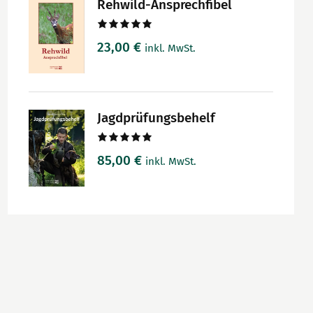
Rehwild-Ansprechfibel
Bewertet
23,00
€
inkl. MwSt.
mit
5.00
von 5
Jagdprüfungsbehelf
Bewertet
85,00
€
inkl. MwSt.
mit
5.00
von 5