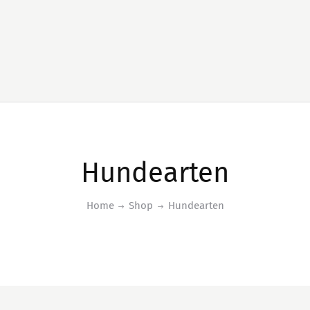
Hundearten
Home
Shop
Hundearten