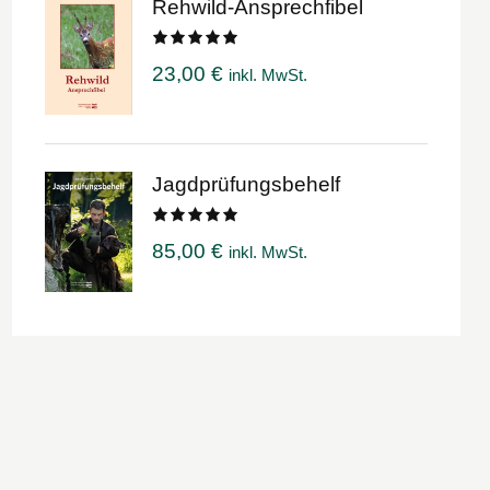
Rehwild-Ansprechfibel
Bewertet
23,00
€
inkl. MwSt.
mit
5.00
von 5
Jagdprüfungsbehelf
Bewertet
85,00
€
inkl. MwSt.
mit
5.00
von 5