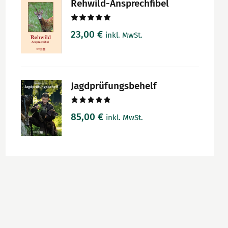
Rehwild-Ansprechfibel
Bewertet
23,00
€
inkl. MwSt.
mit
5.00
von 5
Jagdprüfungsbehelf
Bewertet
85,00
€
inkl. MwSt.
mit
5.00
von 5