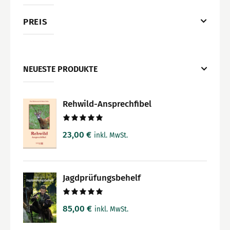
PREIS
NEUESTE PRODUKTE
Rehwild-Ansprechfibel
Bewertet
23,00
€
inkl. MwSt.
mit
5.00
von 5
Jagdprüfungsbehelf
Bewertet
85,00
€
inkl. MwSt.
mit
5.00
von 5