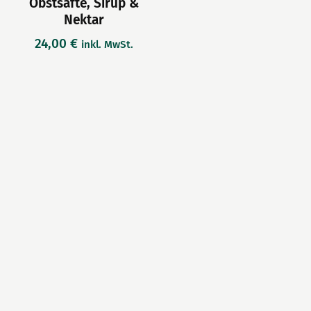
Obstsäfte, Sirup &
Nektar
24,00
€
inkl. MwSt.