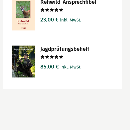
Rehwild-Ansprechfibel
Bewertet
23,00
€
inkl. MwSt.
mit
5.00
von 5
Jagdprüfungsbehelf
Bewertet
85,00
€
inkl. MwSt.
mit
5.00
von 5