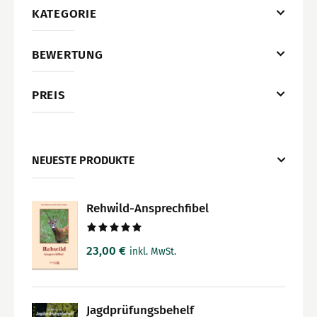
KATEGORIE
BEWERTUNG
PREIS
NEUESTE PRODUKTE
Rehwild-Ansprechfibel
Bewertet
23,00
€
inkl. MwSt.
mit
5.00
von 5
Jagdprüfungsbehelf