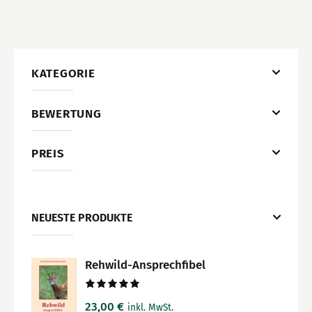
KATEGORIE
BEWERTUNG
PREIS
NEUESTE PRODUKTE
Rehwild-Ansprechfibel
Bewertet
23,00
€
inkl. MwSt.
mit
5.00