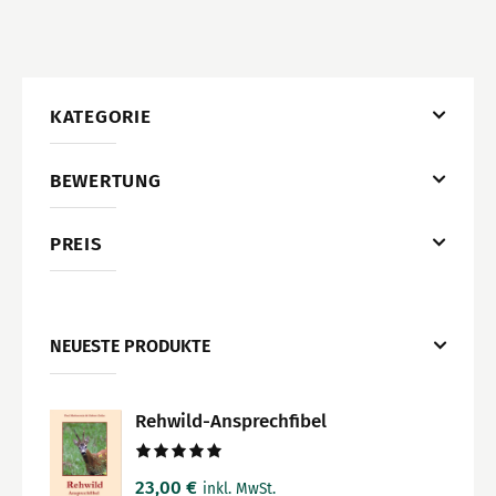
KATEGORIE
BEWERTUNG
PREIS
NEUESTE PRODUKTE
Rehwild-Ansprechfibel
Bewertet
23,00
€
inkl. MwSt.
mit
5.00