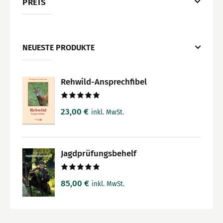
PREIS
NEUESTE PRODUKTE
Rehwild-Ansprechfibel
Bewertet
23,00
€
inkl. MwSt.
mit
5.00
von 5
Jagdprüfungsbehelf
Bewertet
85,00
€
inkl. MwSt.
mit
5.00
von 5