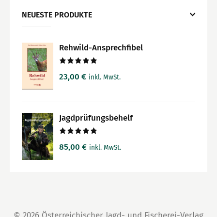
NEUESTE PRODUKTE
Rehwild-Ansprechfibel
Bewertet
23,00
€
inkl. MwSt.
mit
5.00
von 5
Jagdprüfungsbehelf
Bewertet
85,00
€
inkl. MwSt.
mit
5.00
von 5
© 2026 Österreichischer Jagd- und Fischerei-Verlag