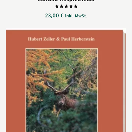
Bewertet
23,00
€
inkl. MwSt.
mit
5.00
von 5