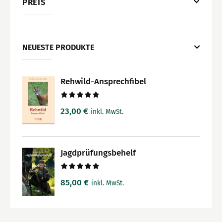
PREIS
NEUESTE PRODUKTE
Rehwild-Ansprechfibel
Bewertet
23,00
€
inkl. MwSt.
mit
5.00
von 5
Jagdprüfungsbehelf
Bewertet
85,00
€
inkl. MwSt.
mit
5.00
von 5