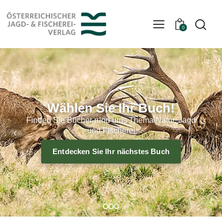
0
Wählen Sie Ihr Buch!
Finden Sie Bücher rund ums Thema Natur, Jagd
und Fischerei
‹
›
Entdecken Sie Ihr nächstes Buch