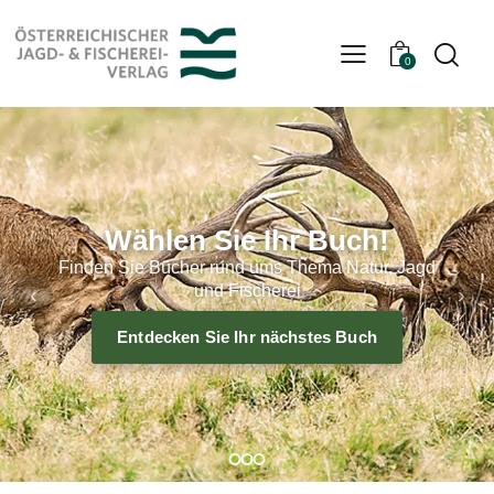
0
Wählen Sie Ihr Buch!
Finden Sie Bücher rund ums Thema Natur, Jagd
und Fischerei
‹
›
Entdecken Sie Ihr nächstes Buch