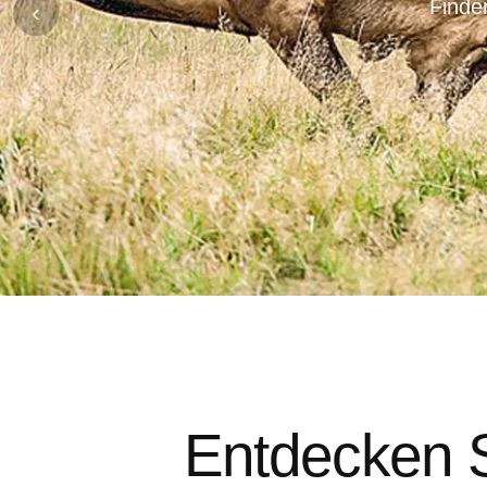
Finde
‹
Entdecken S