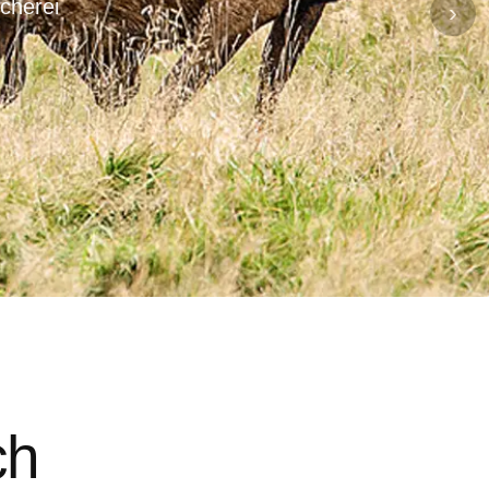
cherei
›
ch