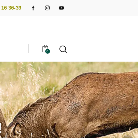
 16 36-39
0
!