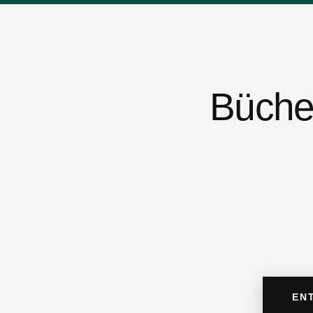
Büche
EN