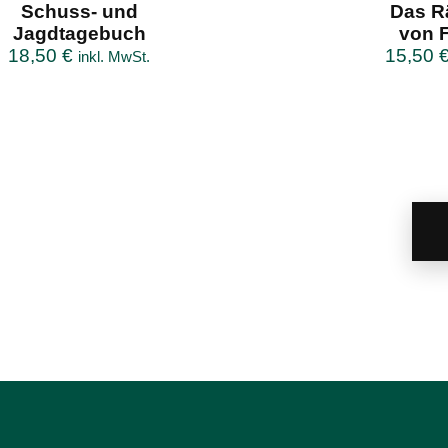
Schuss- und
Das R
Jagdtagebuch
von 
18,50
€
15,50
inkl. MwSt.